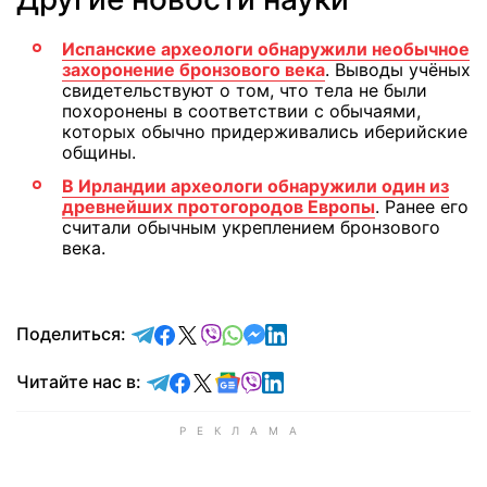
Испанские археологи обнаружили необычное
захоронение бронзового века
. Выводы учёных
свидетельствуют о том, что тела не были
похоронены в соответствии с обычаями,
которых обычно придерживались иберийские
общины.
В Ирландии археологи обнаружили один из
древнейших протогородов Европы
. Ранее его
считали обычным укреплением бронзового
века.
отправить в Telegram
поделиться в Facebook
поделиться в X
отправить в Viber
отправить в Whatsapp
отправить в Messenger
отправить в LinkedIn
Поделиться:
Читайте в Telegram
Читайте в Facebook
Читайте в X
Читайте в Google news
Читайте в Viber
Читайте в LinkedIn
Читайте нас в: