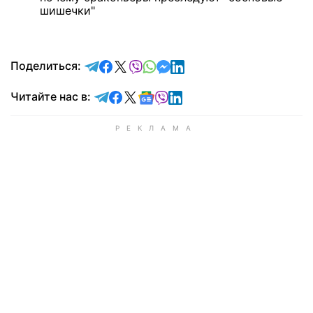
шишечки"
отправить в Telegram
поделиться в Facebook
поделиться в X
отправить в Viber
отправить в Whatsapp
отправить в Messenger
отправить в LinkedIn
Поделиться:
Читайте в Telegram
Читайте в Facebook
Читайте в X
Читайте в Google news
Читайте в Viber
Читайте в LinkedIn
Читайте нас в: