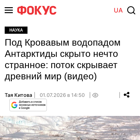
UA
НАУКА
Под Кровавым водопадом
Антарктиды скрыто нечто
странное: поток скрывает
древний мир (видео)
Тая Китова
01.07.2026 в 14:50
0