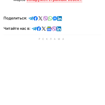
отправить в Telegram
поделиться в Facebook
поделиться в X
отправить в Viber
отправить в Whatsapp
отправить в Messenger
отправить в LinkedIn
Поделиться:
Читайте в Telegram
Читайте в Facebook
Читайте в X
Читайте в Google news
Читайте в Viber
Читайте в LinkedIn
Читайте нас в: