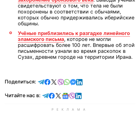
свидетельствуют о том, что тела не были
похоронены в соответствии с обычаями,
которых обычно придерживались иберийские
общины.
Учёные приблизились к разгадке линейного
эламского письма
, которое не могли
расшифровать более 100 лет. Впервые об этой
письменности узнали во время раскопок в
Сузах, древнем городе на территории Ирана.
отправить в Telegram
поделиться в Facebook
поделиться в X
отправить в Viber
отправить в Whatsapp
отправить в Messenger
отправить в LinkedIn
Поделиться:
Читайте в Telegram
Читайте в Facebook
Читайте в X
Читайте в Google news
Читайте в Viber
Читайте в LinkedIn
Читайте нас в: