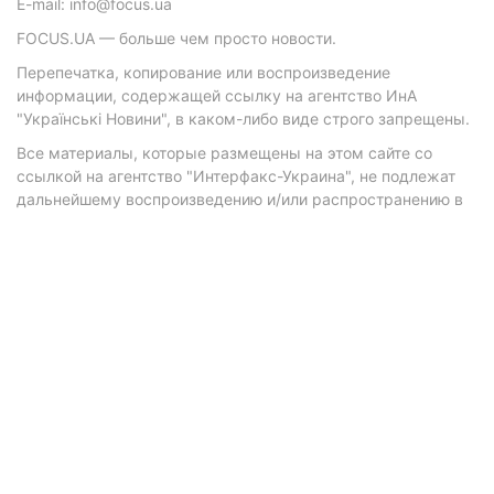
E-mail: info@focus.ua
FOCUS.UA — больше чем просто новости.
Перепечатка, копирование или воспроизведение
информации, содержащей ссылку на агентство ИнА
"Українські Новини", в каком-либо виде строго запрещены.
Все материалы, которые размещены на этом сайте со
ссылкой на агентство "Интерфакс-Украина", не подлежат
дальнейшему воспроизведению и/или распространению в
любой форме, кроме как с письменного разрешения
агентства.
Материалы с плашками "Р", "Новости партнеров", "Новости
компаний", "Новости партий", "Инновации", "Позиция",
"Спецпроект при поддержке" публикуются на
коммерческой основе.
© 2026 Фокус. Все права защищены.
Политика конфиденциальности
•
Контакты