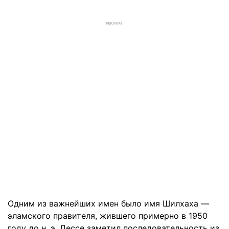
РЕКЛАМА
Одним из важнейших имен было имя Шилхаха —
эламского правителя, жившего примерно в 1950
году до н. э. Дессе заметил последовательность из