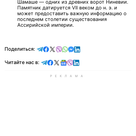
Шамаше — одних из древних ворот Ниневии.
Памятник датируется VII веком до н. э. и
может предоставить важную информацию о
последнем столетии существования
Ассирийской империи.
отправить в Telegram
поделиться в Facebook
поделиться в X
отправить в Viber
отправить в Whatsapp
отправить в Messenger
отправить в LinkedIn
Поделиться:
Читайте в Telegram
Читайте в Facebook
Читайте в X
Читайте в Google news
Читайте в Viber
Читайте в LinkedIn
Читайте нас в: