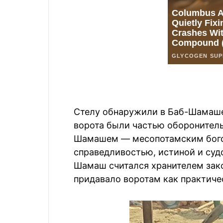
Стелу обнаружили в Баб-Шамаше,
ворота были частью оборонитель
Шамашем — месопотамским богом
справедливостью, истиной и суд
Шамаш считался хранителем зако
придавало воротам как практичес