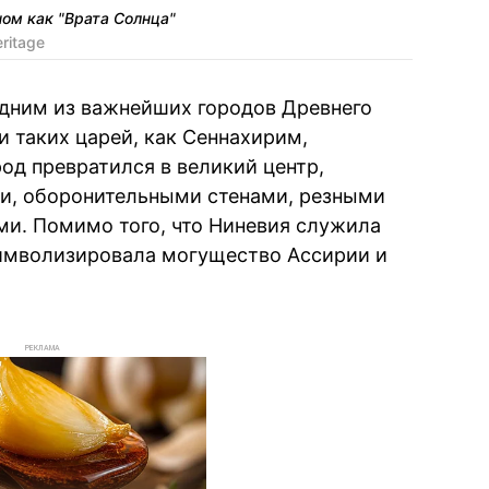
ом как "Врата Солнца"
eritage
а одним из важнейших городов Древнего
и таких царей, как Сеннахирим,
од превратился в великий центр,
и, оборонительными стенами, резными
и. Помимо того, что Ниневия служила
символизировала могущество Ассирии и
РЕКЛАМА