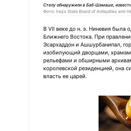
Стелу обнаружили в Баб-Шамаше, известн
Фото: Iraq’s State Board of Antiquities and H
В VII веке до н. э. Ниневия был
Ближнего Востока. При правлени
Эсархаддон и Ашшурбанипал, гор
изобилующий дворцами, храмам
рельефами и обширными архивам
королевской резиденцией, она 
власть ее царей.