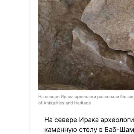
На севере Ирака археологи раскопали большу
of Antiquities and Heritage
На севере Ирака археолог
каменную стелу в Баб-Шам