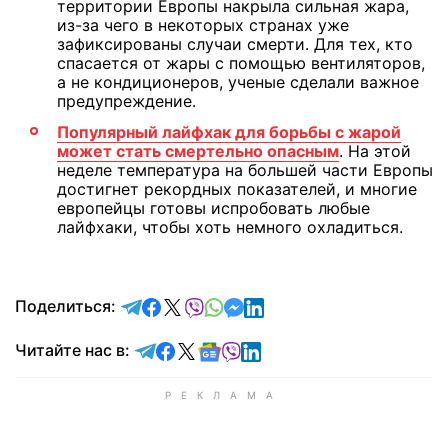
территории Европы накрыла сильная жара,
из-за чего в некоторых странах уже
зафиксированы случаи смерти. Для тех, кто
спасается от жары с помощью вентиляторов,
а не кондиционеров, ученые сделали важное
предупреждение.
Популярный лайфхак для борьбы с жарой
может стать смертельно опасным
. На этой
неделе температура на большей части Европы
достигнет рекордных показателей, и многие
европейцы готовы испробовать любые
лайфхаки, чтобы хоть немного охладиться.
отправить в Telegram
поделиться в Facebook
поделиться в X
отправить в Viber
отправить в Whatsapp
отправить в Messenger
отправить в LinkedIn
Поделиться:
Читайте в Telegram
Читайте в Facebook
Читайте в X
Читайте в Google news
Читайте в Viber
Читайте в LinkedIn
Читайте нас в: