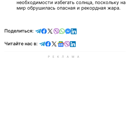
необходимости избегать солнца, поскольку на
мир обрушилась опасная и рекордная жара.
отправить в Telegram
поделиться в Facebook
поделиться в X
отправить в Viber
отправить в Whatsapp
отправить в Messenger
отправить в LinkedIn
Поделиться:
Читайте в Telegram
Читайте в Facebook
Читайте в X
Читайте в Google news
Читайте в Viber
Читайте в LinkedIn
Читайте нас в: