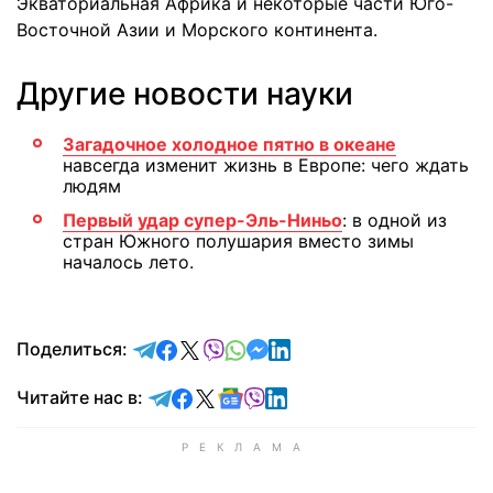
Экваториальная Африка и некоторые части Юго-
Восточной Азии и Морского континента.
Другие новости науки
Загадочное холодное пятно в океане
навсегда изменит жизнь в Европе: чего ждать
людям
Первый удар супер-Эль-Ниньо
: в одной из
стран Южного полушария вместо зимы
началось лето.
отправить в Telegram
поделиться в Facebook
поделиться в X
отправить в Viber
отправить в Whatsapp
отправить в Messenger
отправить в LinkedIn
Поделиться:
Читайте в Telegram
Читайте в Facebook
Читайте в X
Читайте в Google news
Читайте в Viber
Читайте в LinkedIn
Читайте нас в: