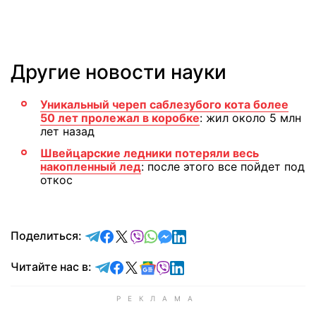
Другие новости науки
Уникальный череп саблезубого кота более
50 лет пролежал в коробке
: жил около 5 млн
лет назад
Швейцарские ледники потеряли весь
накопленный лед
: после этого все пойдет под
откос
отправить в Telegram
поделиться в Facebook
поделиться в X
отправить в Viber
отправить в Whatsapp
отправить в Messenger
отправить в LinkedIn
Поделиться:
Читайте в Telegram
Читайте в Facebook
Читайте в X
Читайте в Google news
Читайте в Viber
Читайте в LinkedIn
Читайте нас в: