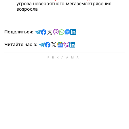
угроза невероятного мегаземлетрясения
возросла
отправить в Telegram
поделиться в Facebook
поделиться в X
отправить в Viber
отправить в Whatsapp
отправить в Messenger
отправить в LinkedIn
Поделиться:
Читайте в Telegram
Читайте в Facebook
Читайте в X
Читайте в Google news
Читайте в Viber
Читайте в LinkedIn
Читайте нас в: