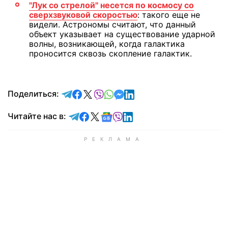
"Лук со стрелой" несется по космосу со
сверхзвуковой скоростью
: такого еще не
видели. Астрономы считают, что данный
объект указывает на существование ударной
волны, возникающей, когда галактика
проносится сквозь скопление галактик.
отправить в Telegram
поделиться в Facebook
поделиться в X
отправить в Viber
отправить в Whatsapp
отправить в Messenger
отправить в LinkedIn
Поделиться:
Читайте в Telegram
Читайте в Facebook
Читайте в X
Читайте в Google news
Читайте в Viber
Читайте в LinkedIn
Читайте нас в: