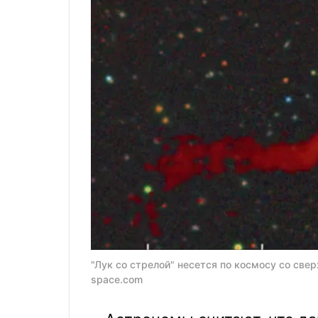
"Лук со стрелой" несется по космосу со свер
space.com