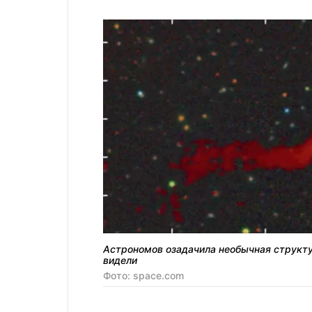
Астрономов озадачила необычная структу
видели
Фото: space.com