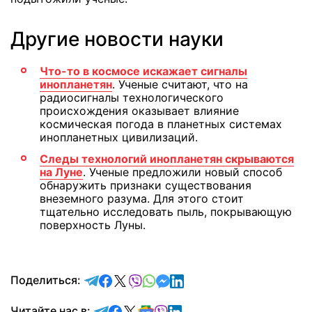
Другие новости науки
Что-то в космосе искажает сигналы
инопланетян
. Ученые считают, что на
радиосигналы технологического
происхождения оказывает влияние
космическая погода в планетных системах
инопланетных цивилизаций.
Следы технологий инопланетян скрываются
на Луне
. Ученые предложили новый способ
обнаружить признаки существования
внеземного разума. Для этого стоит
тщательно исследовать пыль, покрывающую
поверхность Луны.
отправить в Telegram
поделиться в Facebook
поделиться в X
отправить в Viber
отправить в Whatsapp
отправить в Messenger
отправить в LinkedIn
Поделиться:
Читайте в Telegram
Читайте в Facebook
Читайте в X
Читайте в Google news
Читайте в Viber
Читайте в LinkedIn
Читайте нас в: