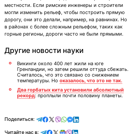
местности. Если римские инженеры и строители
могли изменить рельеф, чтобы построить прямую
дорогу, они это делали, например, на равнинах. Но
в районах с более сложным рельефом, таких как
горные регионы, дороги часто не были прямыми.
Другие новости науки
Викинги около 400 лет жили на юге
Гренландии, но затем решили оттуда сбежать.
Считалось, что это связано со снижением
температуры. Но
оказалось, что это не так.
Два горбатых кита установили абсолютный
рекорд
: проплыли почти половину планеты.
отправить в Telegram
поделиться в Facebook
поделиться в X
отправить в Viber
отправить в Whatsapp
отправить в Messenger
отправить в LinkedIn
Поделиться:
Читайте в Telegram
Читайте в Facebook
Читайте в X
Читайте в Google news
Читайте в Viber
Читайте в LinkedIn
Читайте нас в: