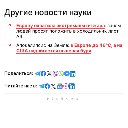
Другие новости науки
Европу охватила экстремальная жара
: зачем
людей просят положить в холодильник лист
А4
Апокалипсис на Земле:
в Европе до 46°C, а на
США надвигается пылевая буря
отправить в Telegram
поделиться в Facebook
поделиться в X
отправить в Viber
отправить в Whatsapp
отправить в Messenger
отправить в LinkedIn
Поделиться:
Читайте в Telegram
Читайте в Facebook
Читайте в X
Читайте в Google news
Читайте в Viber
Читайте в LinkedIn
Читайте нас в: