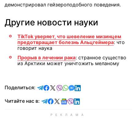
демонстрировал гейзероподобного поведения.
Другие новости науки
TikTok уверяет, что шевеление мизинцем
предотвращает болезнь Альцгеймера
: что
говорит наука
Прорыв в лечении рака
: странное существо
из Арктики может уничтожить меланому
отправить в Telegram
поделиться в Facebook
поделиться в X
отправить в Viber
отправить в Whatsapp
отправить в Messenger
отправить в LinkedIn
Поделиться:
Читайте в Telegram
Читайте в Facebook
Читайте в X
Читайте в Google news
Читайте в Viber
Читайте в LinkedIn
Читайте нас в: