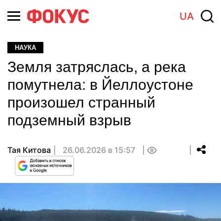
UA
НАУКА
Земля затряслась, а река
помутнела: в Йеллоустоне
произошел странный
подземный взрыв
Тая Китова
26.06.2026 в 15:57
0