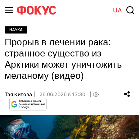
UA
НАУКА
Прорыв в лечении рака:
странное существо из
Арктики может уничтожить
меланому (видео)
Тая Китова
26.06.2026 в 13:30
0