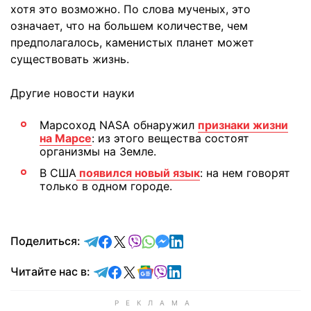
хотя это возможно. По слова мученых, это
означает, что на большем количестве, чем
предполагалось, каменистых планет может
существовать жизнь.
Другие новости науки
Марсоход NASA обнаружил
признаки жизни
на Марсе
: из этого вещества состоят
организмы на Земле.
В США
появился новый язык
: на нем говорят
только в одном городе.
отправить в Telegram
поделиться в Facebook
поделиться в X
отправить в Viber
отправить в Whatsapp
отправить в Messenger
отправить в LinkedIn
Поделиться:
Читайте в Telegram
Читайте в Facebook
Читайте в X
Читайте в Google news
Читайте в Viber
Читайте в LinkedIn
Читайте нас в: