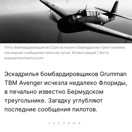
Пять бомбардировщиков США исчезли в Бермудском треугольнике:
последнее сообщение пилотов пугае. Иллюстрация | Фото:
popularmechanics.com
Эскадрилья бомбардировщиков Grumman
TBM Avenger исчезла недалеко Флориды,
в печально известно Бермудском
треугольнике. Загадку углубляют
последние сообщения пилотов.