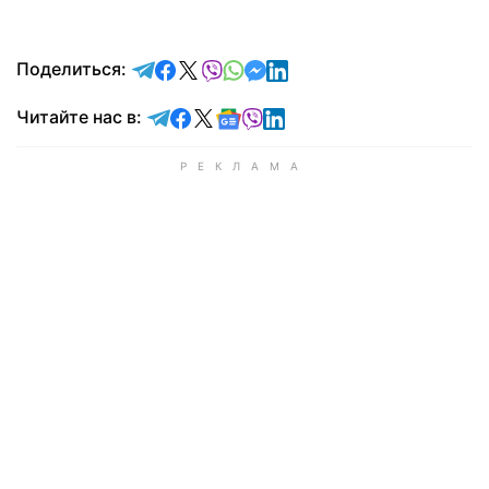
отправить в Telegram
поделиться в Facebook
поделиться в X
отправить в Viber
отправить в Whatsapp
отправить в Messenger
отправить в LinkedIn
Поделиться:
Читайте в Telegram
Читайте в Facebook
Читайте в X
Читайте в Google news
Читайте в Viber
Читайте в LinkedIn
Читайте нас в: