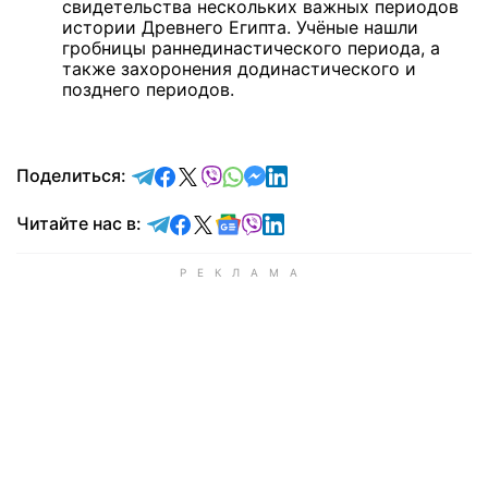
свидетельства нескольких важных периодов
истории Древнего Египта. Учёные нашли
гробницы раннединастического периода, а
также захоронения додинастического и
позднего периодов.
отправить в Telegram
поделиться в Facebook
поделиться в X
отправить в Viber
отправить в Whatsapp
отправить в Messenger
отправить в LinkedIn
Поделиться:
Читайте в Telegram
Читайте в Facebook
Читайте в X
Читайте в Google news
Читайте в Viber
Читайте в LinkedIn
Читайте нас в: