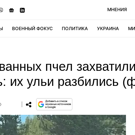
МНЕНИЯ
Ы
ВОЕННЫЙ ФОКУС
ПОЛИТИКА
УКРАИНА
МИ
ОНОМИКА
ДИДЖИТАЛ
АВТО
МИРФАН
КУЛЬТ
еванных пчел захватил
: их ульи разбились (
0