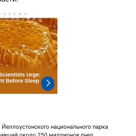
 Йеллоустонского национального парка
озивший около 250 миллионов пчел,