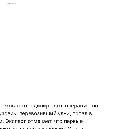
РЕКЛАМА
 помогал координировать операцию по
рузовик, перевозивший ульи, попал в
. Эксперт отмечает, что первые
меют решающее значение. Увы, в