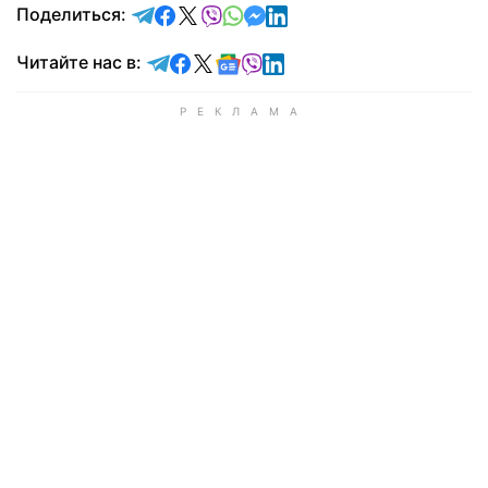
отправить в Telegram
поделиться в Facebook
поделиться в X
отправить в Viber
отправить в Whatsapp
отправить в Messenger
отправить в LinkedIn
Поделиться:
Читайте в Telegram
Читайте в Facebook
Читайте в X
Читайте в Google news
Читайте в Viber
Читайте в LinkedIn
Читайте нас в: