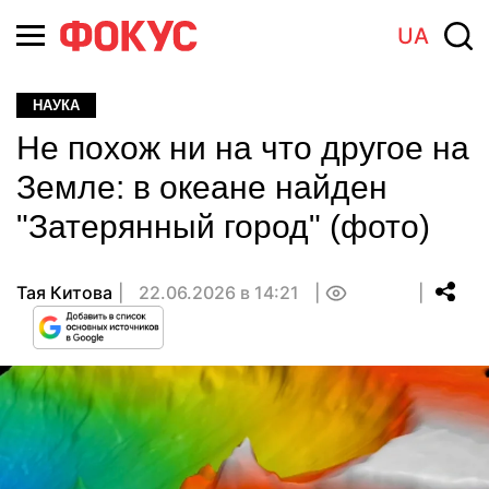
UA
НАУКА
Не похож ни на что другое на
Земле: в океане найден
"Затерянный город" (фото)
Тая Китова
22.06.2026 в 14:21
0