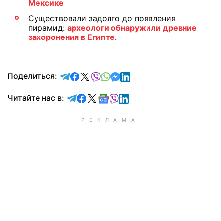
Мексике
Существовали задолго до появления
пирамид:
археологи обнаружили древние
захоронения в Египте
.
отправить в Telegram
поделиться в Facebook
поделиться в X
отправить в Viber
отправить в Whatsapp
отправить в Messenger
отправить в LinkedIn
Поделиться:
Читайте в Telegram
Читайте в Facebook
Читайте в X
Читайте в Google news
Читайте в Viber
Читайте в LinkedIn
Читайте нас в: