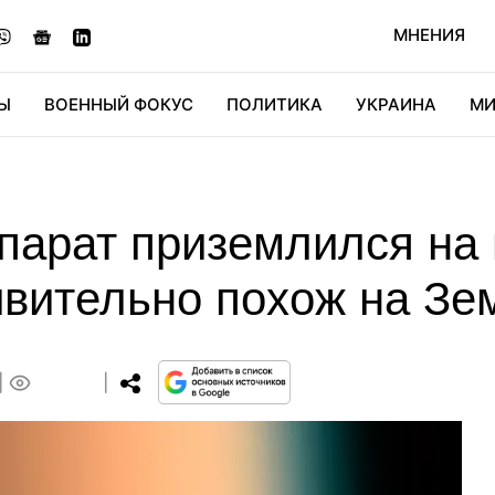
МНЕНИЯ
Ы
ВОЕННЫЙ ФОКУС
ПОЛИТИКА
УКРАИНА
МИ
ОНОМИКА
ДИДЖИТАЛ
АВТО
МИРФАН
КУЛЬТ
парат приземлился на 
ивительно похож на Зе
0