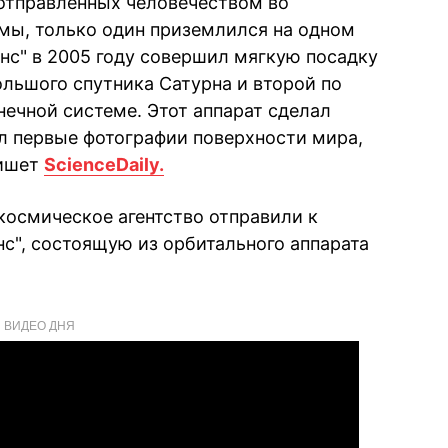
 отправленных человечеством во
мы, только один приземлился на одном
енс" в 2005 году совершил мягкую посадку
ольшого спутника Сатурна и второй по
нечной системе. Этот аппарат сделал
л первые фотографии поверхности мира,
пишет
ScienceDaily.
космическое агентство отправили к
с", состоящую из орбитального аппарата
ВИДЕО ДНЯ