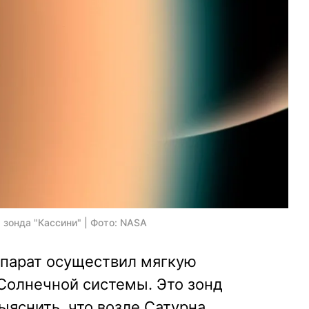
зонда "Кассини" | Фото: NASA
ппарат осуществил мягкую
Солнечной системы. Это зонд
ыяснить, что возле Сатурна