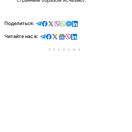
странным образом исчезают.
отправить в Telegram
поделиться в Facebook
поделиться в X
отправить в Viber
отправить в Whatsapp
отправить в Messenger
отправить в LinkedIn
Поделиться:
Читайте в Telegram
Читайте в Facebook
Читайте в X
Читайте в Google news
Читайте в Viber
Читайте в LinkedIn
Читайте нас в: