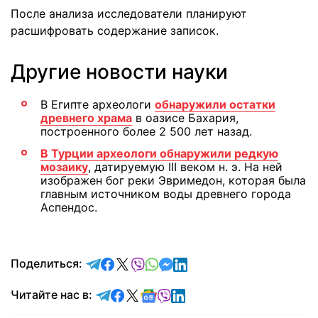
После анализа исследователи планируют
расшифровать содержание записок.
Другие новости науки
В Египте археологи
обнаружили остатки
древнего храма
в оазисе Бахария,
построенного более 2 500 лет назад.
В Турции археологи обнаружили редкую
мозаику
, датируемую III веком н. э. На ней
изображен бог реки Эвримедон, которая была
главным источником воды древнего города
Аспендос.
отправить в Telegram
поделиться в Facebook
поделиться в X
отправить в Viber
отправить в Whatsapp
отправить в Messenger
отправить в LinkedIn
Поделиться:
Читайте в Telegram
Читайте в Facebook
Читайте в X
Читайте в Google news
Читайте в Viber
Читайте в LinkedIn
Читайте нас в: