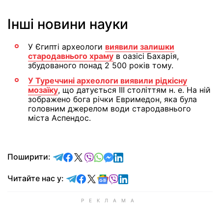
Інші новини науки
У Єгипті археологи
виявили залишки
стародавнього храму
в оазісі Бахарія,
збудованого понад 2 500 років тому.
У Туреччині археологи виявили рідкісну
мозаїку
, що датується III століттям н. е. На ній
зображено бога річки Евримедон, яка була
головним джерелом води стародавнього
міста Аспендос.
відправити у Telegram
поділитись у Facebook
поділитись у X
відправити у Viber
відправити у Whatsapp
відправити у Messenger
відправити у LinkedIn
Поширити:
Читайте у Telegram
Читайте у Facebook
Читайте у X
Читайте у Google news
Читайте у Viber
Читайте у LinkedIn
Читайте нас у: