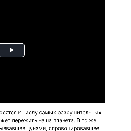
Play
Video
осятся к числу самых разрушительных
жет пережить наша планета. В то же
вызвавшее цунами, спровоцировавшее