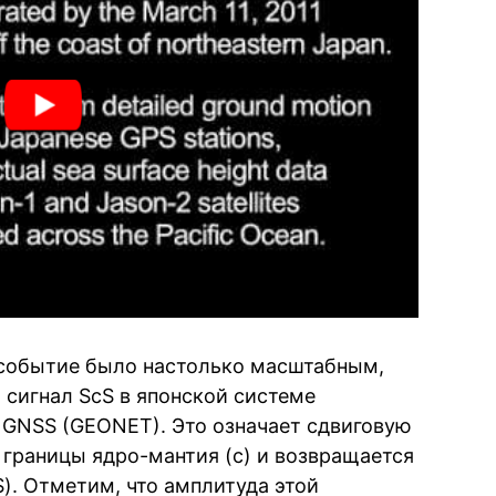
 событие было настолько масштабным,
 сигнал ScS в японской системе
 GNSS (GEONET). Это означает сдвиговую
т границы ядро-мантия (c) и возвращается
S). Отметим, что амплитуда этой