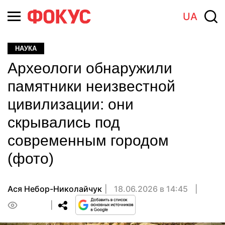
UA
НАУКА
Археологи обнаружили
памятники неизвестной
цивилизации: они
скрывались под
современным городом
(фото)
Ася Небор-Николайчук
18.06.2026 в 14:45
0