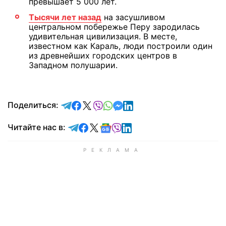
превышает 5 000 лет.
Тысячи лет назад
на засушливом
центральном побережье Перу зародилась
удивительная цивилизация. В месте,
известном как Караль, люди построили один
из древнейших городских центров в
Западном полушарии.
отправить в Telegram
поделиться в Facebook
поделиться в X
отправить в Viber
отправить в Whatsapp
отправить в Messenger
отправить в LinkedIn
Поделиться:
Читайте в Telegram
Читайте в Facebook
Читайте в X
Читайте в Google news
Читайте в Viber
Читайте в LinkedIn
Читайте нас в: