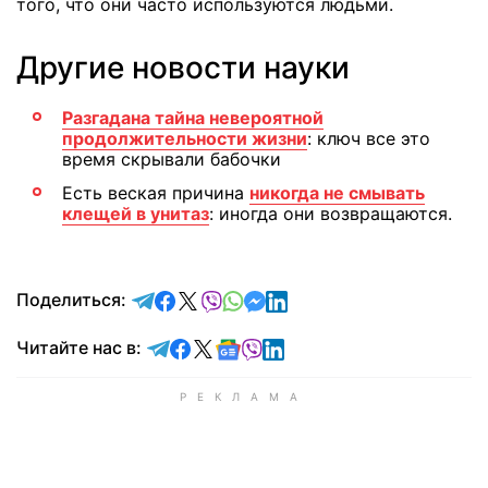
того, что они часто используются людьми.
Другие новости науки
Разгадана тайна невероятной
продолжительности жизни
: ключ все это
время скрывали бабочки
Есть веская причина
никогда не смывать
клещей в унитаз
: иногда они возвращаются.
отправить в Telegram
поделиться в Facebook
поделиться в X
отправить в Viber
отправить в Whatsapp
отправить в Messenger
отправить в LinkedIn
Поделиться:
Читайте в Telegram
Читайте в Facebook
Читайте в X
Читайте в Google news
Читайте в Viber
Читайте в LinkedIn
Читайте нас в: