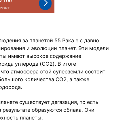
юдения за планетой 55 Рака e с давно
рования и эволюции планет. Эти модели
неты имеют высокое содержание
сида углерода (CO2). В итоге
 что атмосфера этой суперземли состоит
большого количества CO2, а также
одорода.
планете существует дегазация, то есть
в результате образуются облака. Они
хность планеты.