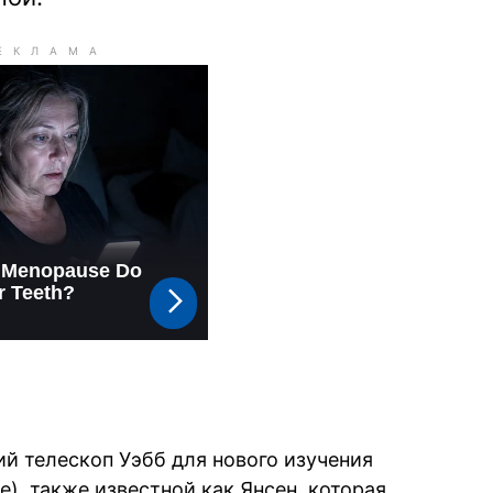
й телескоп Уэбб для нового изучения
 e), также известной как Янсен, которая