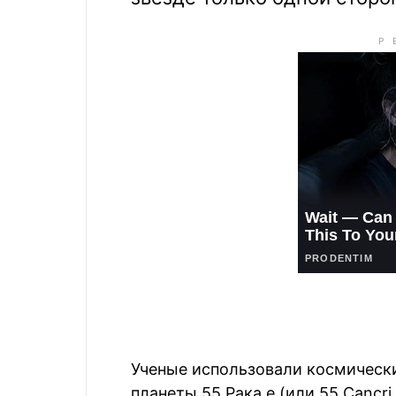
Ученые использовали космически
планеты 55 Рака e (или 55 Cancri