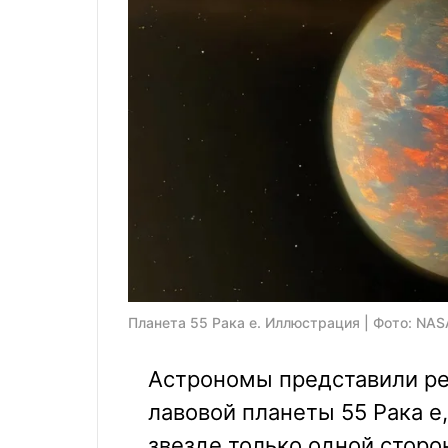
Планета 55 Рака е. Иллюстрация | Фото: NAS
Астрономы представили ре
лавовой планеты 55 Рака e
звезде только одной сторо