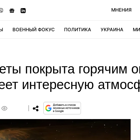
МНЕНИЯ
Ы
ВОЕННЫЙ ФОКУС
ПОЛИТИКА
УКРАИНА
МИ
ОНОМИКА
ДИДЖИТАЛ
АВТО
МИРФАН
КУЛЬТ
еты покрыта горячим о
еет интересную атмосф
0