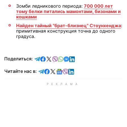
Зомби ледникового периода:
700 000 лет
тому белки питались мамонтами, бизонами и
кошками
Найден тайный "брат-близнец" Стоунхенджа
:
примитивная конструкция точна до одного
градуса.
отправить в Telegram
поделиться в Facebook
поделиться в X
отправить в Viber
отправить в Whatsapp
отправить в Messenger
отправить в LinkedIn
Поделиться:
Читайте в Telegram
Читайте в Facebook
Читайте в X
Читайте в Google news
Читайте в Viber
Читайте в LinkedIn
Читайте нас в: