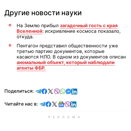
Другие новости науки
На Землю прибыл
загадочный гость с края
Вселенной
: искривление космоса показало,
откуда.
Пентагон представил общественности уже
третью партию документов, которые
касаются НЛО. В одном из документов описан
аномальный объект, который наблюдали
агенты ФБР.
отправить в Telegram
поделиться в Facebook
поделиться в X
отправить в Viber
отправить в Whatsapp
отправить в Messenger
отправить в LinkedIn
Поделиться:
Читайте в Telegram
Читайте в Facebook
Читайте в X
Читайте в Google news
Читайте в Viber
Читайте в LinkedIn
Читайте нас в: