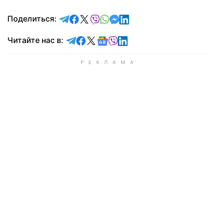
отправить в Telegram
поделиться в Facebook
поделиться в X
отправить в Viber
отправить в Whatsapp
отправить в Messenger
отправить в LinkedIn
Поделиться:
Читайте в Telegram
Читайте в Facebook
Читайте в X
Читайте в Google news
Читайте в Viber
Читайте в LinkedIn
Читайте нас в: