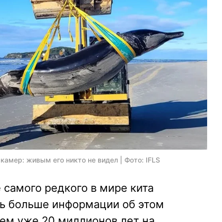
камер: живым его никто не видел | Фото: IFLS
 самого редкого в мире кита
ь больше информации об этом
м уже 20 миллионов лет на