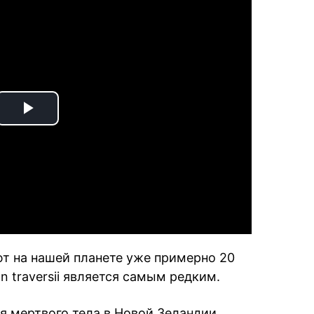
Play
Video
ют на нашей планете уже примерно 20
n traversii является самым редким.
я мертвого тела в Новой Зеландии,