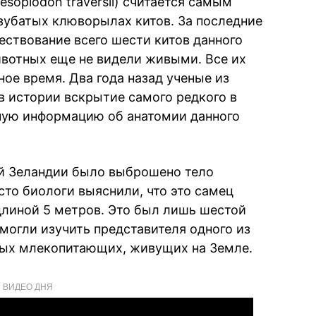
oplodon traversii) считается самым
 зубатых клюворылах китов. За последние
ествование всего шести китов данного
животных еще не видели живыми. Все их
ное время. Два года назад ученые из
в истории вскрытие самого редкого в
ную информацию об анатомии данного
ой Зеландии было выброшено тело
сто биологи выяснили, что это самец
линой 5 метров. Это был лишь шестой
смогли изучить представителя одного из
ных млекопитающих, живущих на Земле.
ВИДЕО ДНЯ