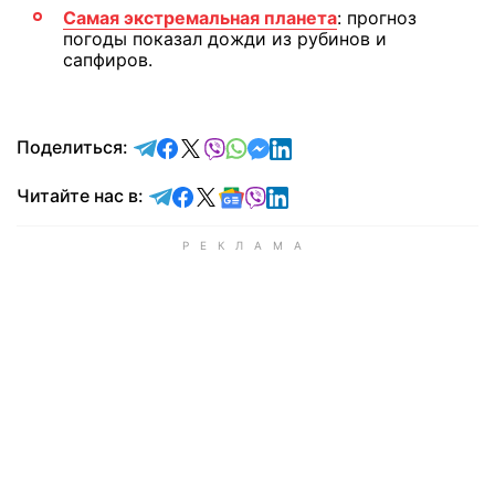
Самая экстремальная планета
: прогноз
погоды показал дожди из рубинов и
сапфиров.
отправить в Telegram
поделиться в Facebook
поделиться в X
отправить в Viber
отправить в Whatsapp
отправить в Messenger
отправить в LinkedIn
Поделиться:
Читайте в Telegram
Читайте в Facebook
Читайте в X
Читайте в Google news
Читайте в Viber
Читайте в LinkedIn
Читайте нас в: