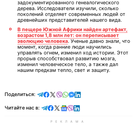
задокументированного генеалогического
дерева. Исследователи изучили, сколько
поколений отделяет современных людей от
древнейших представителей нашего вида.
В пещере Южной Африки найден артефакт,
возрастом 1,8 млн лет: он переписывает
эволюцию человека
. Ученые давно знали, что
момент, когда ранние люди научились
управлять огнем, изменил ход истории. Этот
прорыв способствовал развитию мозга,
изменил человеческое тело, а также дал
нашим предкам тепло, свет и защиту.
отправить в Telegram
поделиться в Facebook
поделиться в X
отправить в Viber
отправить в Whatsapp
отправить в Messenger
отправить в LinkedIn
Поделиться:
Читайте в Telegram
Читайте в Facebook
Читайте в X
Читайте в Google news
Читайте в Viber
Читайте в LinkedIn
Читайте нас в: