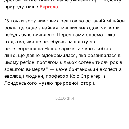
природу, пише
Express
.
"З точки зору викопних решток за останній мільйон
років, це одне з найважливіших знахідок, які коли-
небудь було виявлено. Перед вами окрема гілка
людства, яка не перебуває на шляху до
перетворення на Homo sapiens, а являє собою
лінію, що давно відокремилася, яка розвивалася в
цьому регіоні протягом кількох сотень тисяч років і
зрештою вимерла", — каже британський експерт з
еволюції людини, професор Кріс Стрінгер із
Лондонського музею природної історії.
ВІДЕО ДНЯ