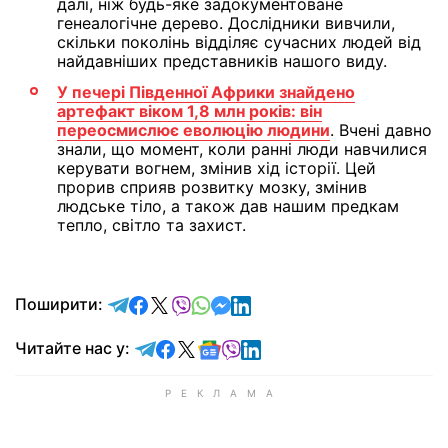
далі, ніж будь-яке задокументоване
генеалогічне дерево. Дослідники вивчили,
скільки поколінь відділяє сучасних людей від
найдавніших представників нашого виду.
У печері Південної Африки знайдено
артефакт віком 1,8 млн років: він
переосмислює еволюцію людини
. Вчені давно
знали, що момент, коли ранні люди навчилися
керувати вогнем, змінив хід історії. Цей
прорив сприяв розвитку мозку, змінив
людське тіло, а також дав нашим предкам
тепло, світло та захист.
відправити у Telegram
поділитись у Facebook
поділитись у X
відправити у Viber
відправити у Whatsapp
відправити у Messenger
відправити у LinkedIn
Поширити:
Читайте у Telegram
Читайте у Facebook
Читайте у X
Читайте у Google news
Читайте у Viber
Читайте у LinkedIn
Читайте нас у: