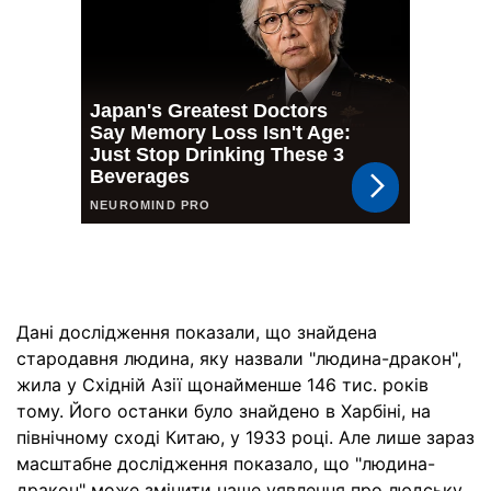
Дані дослідження показали, що знайдена
стародавня людина, яку назвали "людина-дракон",
жила у Східній Азії щонайменше 146 тис. років
тому. Його останки було знайдено в Харбіні, на
північному сході Китаю, у 1933 році. Але лише зараз
масштабне дослідження показало, що "людина-
дракон" може змінити наше уявлення про людську