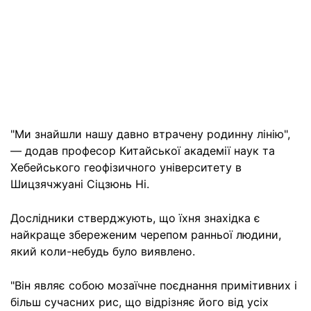
"Ми знайшли нашу давно втрачену родинну лінію",
— додав професор Китайської академії наук та
Хебейського геофізичного університету в
Шицзячжуані Сіцзюнь Ні.
Дослідники стверджують, що їхня знахідка є
найкраще збереженим черепом ранньої людини,
який коли-небудь було виявлено.
"Він являє собою мозаїчне поєднання примітивних і
більш сучасних рис, що відрізняє його від усіх