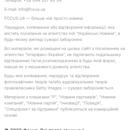
Телефон: +38 044 207 45 54
E-mail: info@focus.ua
FOCUS.UA — більше ніж просто новини.
Передрук, копіювання або відтворення інформації, яка
містить посилання на агентство ІнА "Українські Новини", в
будь-якому вигляді суворо заборонені.
Всі матеріали, які розміщені на цьому сайті з посиланням на
агентство "Інтерфакс-Україна", не підлягають подальшому
відтворенню та/чи розповсюдженню в будь-якій формі,
інакше як з письмового дозволу агентства.
Будь-яке копіювання, передрук та відтворення
фотографічних творів та/або аудіовізуальних творів
правовласника Getty Images — суворо забороняється.
Матеріали з плашками "Р", "Новини партнерів", "Новини
компаній", "Новини партій", "Інновації", "Позиція",
"Спецпроект за підтримки" публікуються на комерційній
основі.