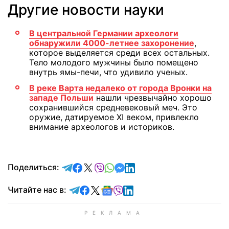
Другие новости науки
В центральной Германии археологи
обнаружили 4000-летнее захоронение
,
которое выделяется среди всех остальных.
Тело молодого мужчины было помещено
внутрь ямы-печи, что удивило ученых.
В реке Варта недалеко от города Вронки на
западе Польши
нашли чрезвычайно хорошо
сохранившийся средневековый меч. Это
оружие, датируемое XI веком, привлекло
внимание археологов и историков.
отправить в Telegram
поделиться в Facebook
поделиться в X
отправить в Viber
отправить в Whatsapp
отправить в Messenger
отправить в LinkedIn
Поделиться:
Читайте в Telegram
Читайте в Facebook
Читайте в X
Читайте в Google news
Читайте в Viber
Читайте в LinkedIn
Читайте нас в: