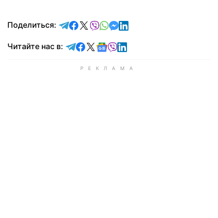
отправить в Telegram
поделиться в Facebook
поделиться в X
отправить в Viber
отправить в Whatsapp
отправить в Messenger
отправить в LinkedIn
Поделиться:
Читайте в Telegram
Читайте в Facebook
Читайте в X
Читайте в Google news
Читайте в Viber
Читайте в LinkedIn
Читайте нас в: