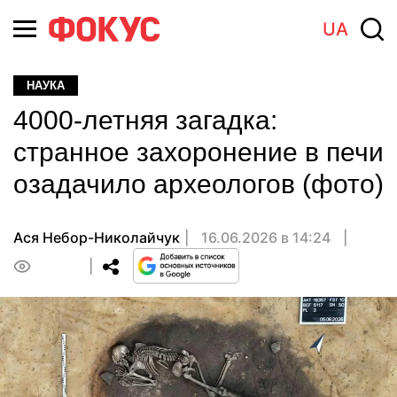
UA
НАУКА
4000-летняя загадка:
странное захоронение в печи
озадачило археологов (фото)
Ася Небор-Николайчук
16.06.2026 в 14:24
0