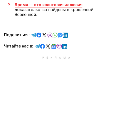
Время — это квантовая иллюзия
:
доказательства найдены в крошечной
Вселенной.
отправить в Telegram
поделиться в Facebook
поделиться в X
отправить в Viber
отправить в Whatsapp
отправить в Messenger
отправить в LinkedIn
Поделиться:
Читайте в Telegram
Читайте в Facebook
Читайте в X
Читайте в Google news
Читайте в Viber
Читайте в LinkedIn
Читайте нас в: