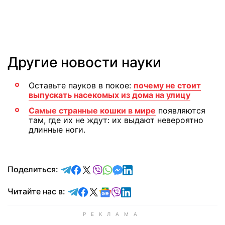
Другие новости науки
Оставьте пауков в покое:
почему не стоит
выпускать насекомых из дома на улицу
Самые странные кошки в мире
появляются
там, где их не ждут: их выдают невероятно
длинные ноги.
отправить в Telegram
поделиться в Facebook
поделиться в X
отправить в Viber
отправить в Whatsapp
отправить в Messenger
отправить в LinkedIn
Поделиться:
Читайте в Telegram
Читайте в Facebook
Читайте в X
Читайте в Google news
Читайте в Viber
Читайте в LinkedIn
Читайте нас в: