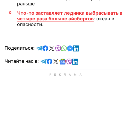
раньше
Что-то заставляет ледники выбрасывать в
четыре раза больше айсбергов
: океан в
опасности.
отправить в Telegram
поделиться в Facebook
поделиться в X
отправить в Viber
отправить в Whatsapp
отправить в Messenger
отправить в LinkedIn
Поделиться:
Читайте в Telegram
Читайте в Facebook
Читайте в X
Читайте в Google news
Читайте в Viber
Читайте в LinkedIn
Читайте нас в: