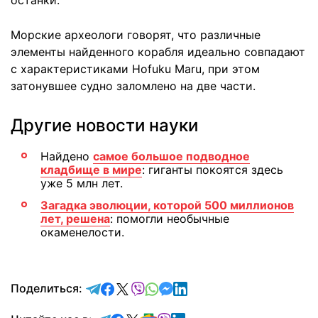
Морские археологи говорят, что различные
элементы найденного корабля идеально совпадают
с характеристиками Hofuku Maru, при этом
затонувшее судно заломлено на две части.
Другие новости науки
Найдено
самое большое подводное
кладбище в мире
: гиганты покоятся здесь
уже 5 млн лет.
Загадка эволюции, которой 500 миллионов
лет, решена
: помогли необычные
окаменелости.
отправить в Telegram
поделиться в Facebook
поделиться в X
отправить в Viber
отправить в Whatsapp
отправить в Messenger
отправить в LinkedIn
Поделиться: