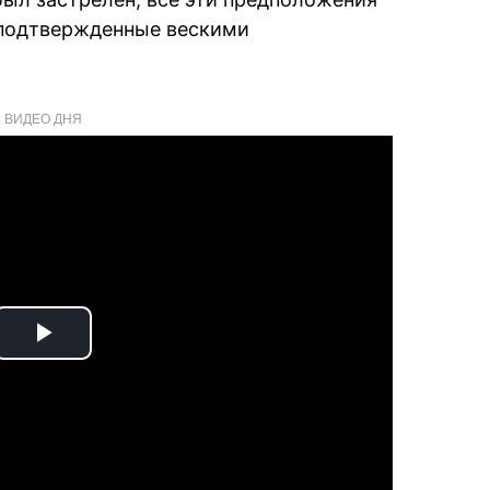
 подтвержденные вескими
ВИДЕО ДНЯ
Play
Video