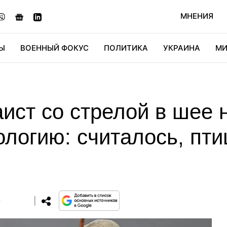
МНЕНИЯ
Ы
ВОЕННЫЙ ФОКУС
ПОЛИТИКА
УКРАИНА
МИ
ОНОМИКА
ДИДЖИТАЛ
АВТО
МИРФАН
КУЛЬТ
аист со стрелой в шее 
логию: считалось, пти
0