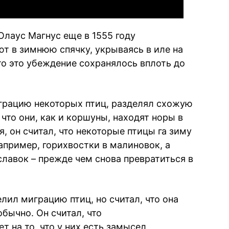
лаус Магнус еще в 1555 году
ют в зимнюю спячку, укрываясь в иле на
то это убеждение сохранялось вплоть до
играцию некоторых птиц, разделял схожую
 что они, как и коршуны, находят норы в
, он считал, что некоторые птицы га зиму
апример, горихвостки в малиновок, а
славок – прежде чем снова превратиться в
лил миграцию птиц, но считал, что она
обычно. Он считал, что
т на то, что у них есть замысел