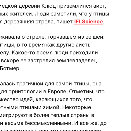
емецкой деревни Клюц приземлился аист,
ых жителей. Люди заметили, что у птицы
я деревянняя стрела, пишет
IFLScience
.
живала о стреле, торчавшем из ее шеи:
тицы, в то время как другие аисты
елу. Какое-то время люди приходили
о вскоре ее застрелил землевладелец
 Ботмер.
залась трагичной для самой птицы, она
ля орнитологии в Европе. Отметим, что
жество идей, касающихся того, что
етными птицами зимой. Некоторые
 мигрируют в более теплые страны в
и весьма бессмысленными. И все же, до
был застрелен, все эти предположения