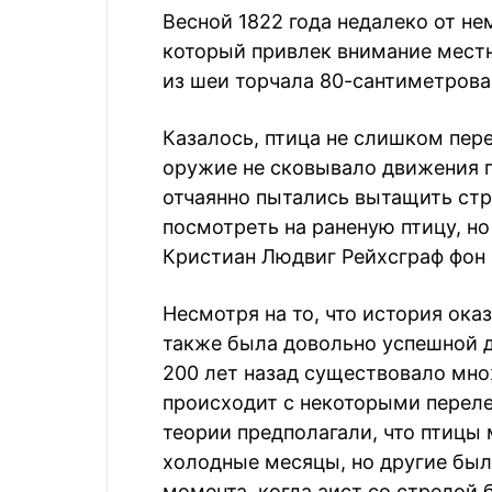
Весной 1822 года недалеко от н
который привлек внимание местн
из шеи торчала 80-сантиметрова
Казалось, птица не слишком пере
оружие не сковывало движения п
отчаянно пытались вытащить стр
посмотреть на раненую птицу, н
Кристиан Людвиг Рейхсграф фон
Несмотря на то, что история ока
также была довольно успешной д
200 лет назад существовало мно
происходит с некоторыми перел
теории предполагали, что птицы
холодные месяцы, но другие был
момента, когда аист со стрелой 