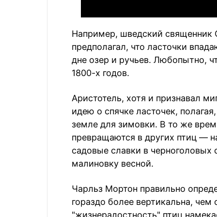
Например, шведский священник О
предполагал, что ласточки впада
дне озер и ручьев. Любопытно, ч
1800-х годов.
Аристотель, хотя и признавал м
идею о спячке ласточек, полагая,
земле для зимовки. В то же время
превращаются в других птиц — н
садовые славки в черноголовых 
малиновку весной.
Чарльз Мортон правильно опреде
гораздо более вертикальна, чем 
"жизнерадостность" птиц намекае