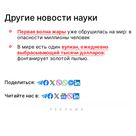
Другие новости науки
Первая волна жары
уже обрушилась на мир: в
опасности миллионы человек
В мире есть один
вулкан, ежедневно
выбрасывающий тысячи долларов
:
фонтанирует золотой пылью.
отправить в Telegram
поделиться в Facebook
поделиться в X
отправить в Viber
отправить в Whatsapp
отправить в Messenger
отправить в LinkedIn
Поделиться:
Читайте в Telegram
Читайте в Facebook
Читайте в X
Читайте в Google news
Читайте в Viber
Читайте в LinkedIn
Читайте нас в: