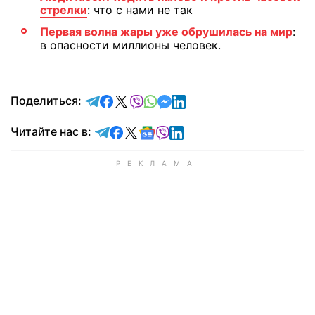
стрелки
: что с нами не так
Первая волна жары уже обрушилась на мир
:
в опасности миллионы человек.
отправить в Telegram
поделиться в Facebook
поделиться в X
отправить в Viber
отправить в Whatsapp
отправить в Messenger
отправить в LinkedIn
Поделиться:
Читайте в Telegram
Читайте в Facebook
Читайте в X
Читайте в Google news
Читайте в Viber
Читайте в LinkedIn
Читайте нас в: