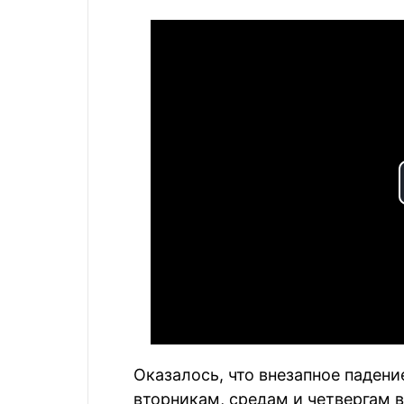
Оказалось, что внезапное падени
вторникам, средам и четвергам в