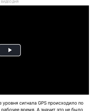
ВИДЕО ДНЯ
Play
Video
е уровня сигнала GPS происходило по
 рабочее время. А значит это не было