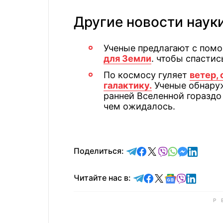
Другие новости наук
Ученые предлагают с пом
для Земли
. чтобы спасти
По космосу гуляет
ветер,
галактику.
Ученые обнаруж
ранней Вселенной гораздо
чем ожидалось.
отправить в Telegram
поделиться в Face
поделиться в X
отправить в V
отправить 
отправит
отправ
Поделиться:
Читайте в Telegram
Читайте в Faceb
Читайте в X
Читайте в 
Читайте в
Читайт
Читайте нас в: