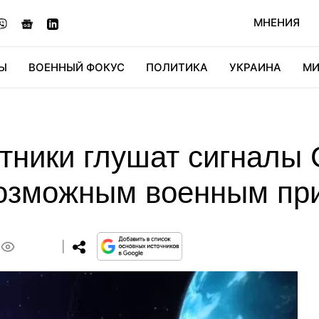
МНЕНИЯ
Ы
ВОЕННЫЙ ФОКУС
ПОЛИТИКА
УКРАИНА
МИ
ОНОМИКА
ДИДЖИТАЛ
АВТО
МИРФАН
КУЛЬТ
утники глушат сигналы
возможным военным пр
0