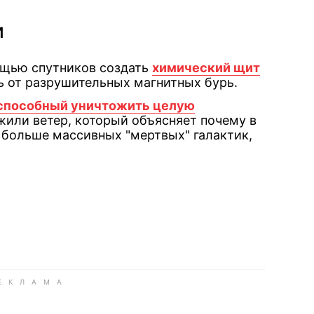
и
ощью спутников создать
химический щит
сь от разрушительных магнитных бурь.
 способный уничтожить целую
или ветер, который объясняет почему в
 больше массивных "мертвых" галактик,
book
iber
в Whatsapp
ь в Messenger
ить в LinkedIn
ook
Google news
 Viber
е в LinkedIn